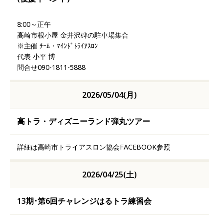
8:00～正午
高崎市根小屋 金井沢碑の駐車場集合
※主催 ﾁｰﾑ・ﾏｲﾝﾄﾞﾄﾗｲｱｽﾛﾝ
代表 小平 博
問合せ
090-1811-5888
2026/05/04(月)
高トラ・ディズニーランド弾丸ツアー
詳細は高崎市トライアスロン協会FACEBOOK参照
2026/04/25(土)
13期･第6回チャレンジはるトラ練習会